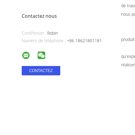
de trav
nous pa
Contactez nous
La phi
HU-BUY
ContPerson :
Robin
produit
Numéro de téléphone :
+86 18621801181
Merci 
qu'expé
réalise
Client