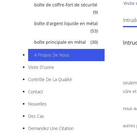
Visite
boîte de coffre-fort de sécurité
(9)
Intrud
boîte d'argent liquide en métal
(53)
Intru
boîte principale en métal
(30)
A Propos De Nous
Visite D'usine
HU-BUY
Contrôle De La Qualité
seuleme
sûre et
Contact
La bas
Nouvelles
nous av
Des Cas
HU-BUY
autres 
Demandez Une Citation
Produi