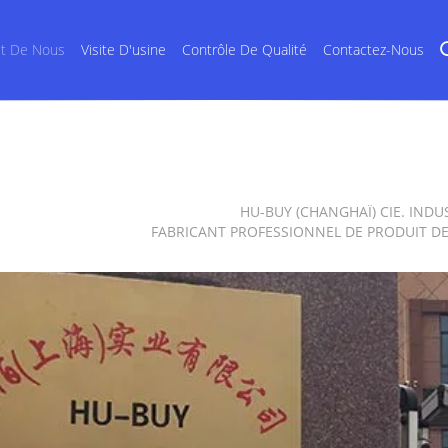
et De Nous
Visite D'usine
Contrôle De Qualité
Contactez-Nous
hu-buy shanghai industry
HU-BUY (CHANGHAÏ) CIE. INDUS
FABRICANT PROFESSIONNEL DE PRODUIT D