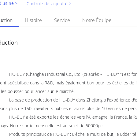
 d'usine >
Contrôle de la qualité >
uction
Histoire
Service
Notre Équipe
duction
 (Changhaï) Industrial Co., Ltd. (ci-après « HU-BUY ") est fondé 
nt spécialisée dans la R&D, mais également bon pour les échelles de fabr
 les pousser pour lancer sur le marché.
e de production de HU-BUY dans Zhejiang a l'expérience d'enviro
ons plus de 150 travailleurs habiles et avons plus de 10 ventes de pe
 a été exporté les échelles vers l'Allemagne, la France, la Russie, 
pays. Notre sortie mensuelle est au sujet de 60000pcs.
ts principaux de HU-BUY : L'échelle multi de but, le Ldder télescop