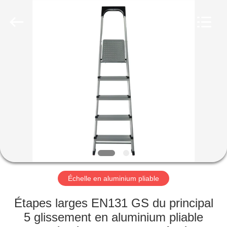
2026
hu-
buy
shanghai
industry.co.ltd.
All
Rights
Reserved.
MAISON
PRODUITS
AU
SUJET
DE
NOUS
Échelle en aluminium pliable
VISITE
Étapes larges EN131 GS du principal
D'USINE
5 glissement en aluminium pliable