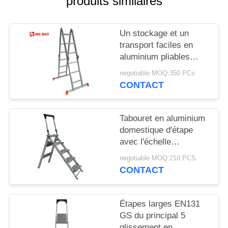
produits similaires
SITE
Un stockage et un
PRIVACY
transport faciles en
POLICY
aluminium pliables
durables de l'échelle
negotiable MOQ:350 PCs
4x3 de cadre
CONTACT
Tabouret en aluminium
domestique d'étape
avec l'échelle
d'aluminium d'étape de
negotiable MOQ:210 PCS
la poignée 5
CONTACT
Étapes larges EN131
GS du principal 5
glissement en