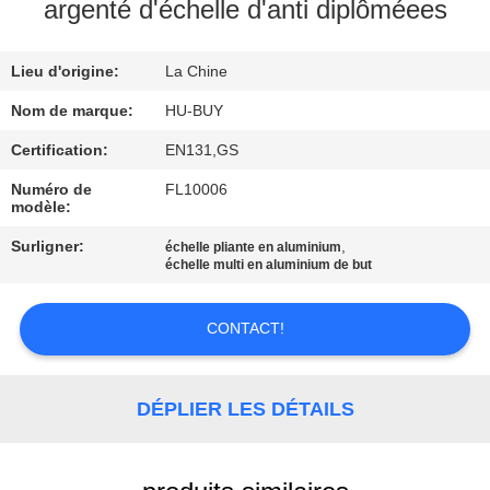
argenté d'échelle d'anti diplôméees
CONTRÔLE
Lieu d'origine:
La Chine
DE
QUALITÉ
Nom de marque:
HU-BUY
Certification:
EN131,GS
CONTACTEZ-
Numéro de
FL10006
modèle:
NOUS
Surligner:
,
échelle pliante en aluminium
échelle multi en aluminium de but
DEMANDEZ
UNE
CONTACT!
CITATION
DÉPLIER LES DÉTAILS
PLAN
DU