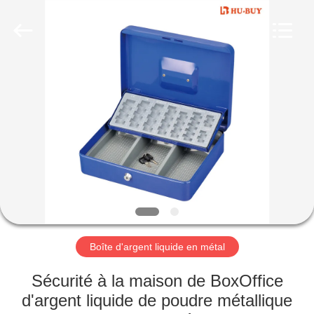
2026
hu-
buy
shanghai
industry.co.ltd.
All
Rights
Reserved.
MAISON
PRODUITS
AU
SUJET
DE
NOUS
Boîte d'argent liquide en métal
VISITE
Sécurité à la maison de BoxOffice
D'USINE
d'argent liquide de poudre métallique