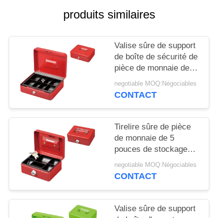
SITE
produits similaires
PRIVACY
Valise sûre de support
POLICY
de boîte de sécurité de
pièce de monnaie de
stockage verrouillable
negotiable MOQ:Négociables
d'argent avec des
CONTACT
compartiments de la
clé de verrouillage 8
Tirelire sûre de pièce
de monnaie de 5
pouces de stockage
verrouillable d'argent
negotiable MOQ:Négociables
avec la serrure
CONTACT
principale
Valise sûre de support