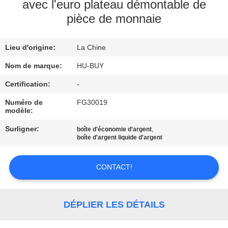
avec l'euro plateau démontable de
pièce de monnaie
CONTRÔLE
DE
Lieu d'origine:
La Chine
QUALITÉ
Nom de marque:
HU-BUY
CONTACTEZ-
Certification:
-
NOUS
Numéro de
FG30019
modèle:
Surligner:
,
boîte d'économie d'argent
DEMANDEZ
boîte d'argent liquide d'argent
UNE
CITATION
CONTACT!
PLAN
DÉPLIER LES DÉTAILS
DU