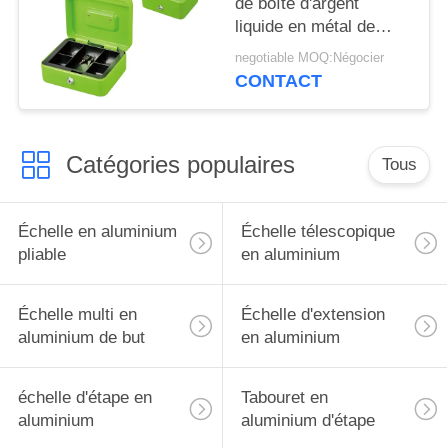
de boîte d'argent
liquide en métal de
stockage d'argent de
negotiable MOQ:Négocier
pièce de monnaie avec
CONTACT
la poignée de plat de
clé de verrouillage
Catégories populaires
Tous
Échelle en aluminium
Échelle télescopique
pliable
en aluminium
Échelle multi en
Échelle d'extension
aluminium de but
en aluminium
échelle d'étape en
Tabouret en
aluminium
aluminium d'étape