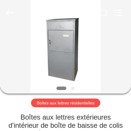
2026
hu-
buy
shanghai
industry.co.ltd.
All
Rights
Reserved.
MAISON
PRODUITS
AU
SUJET
DE
NOUS
Boîtes aux lettres résidentielles
VISITE
Boîtes aux lettres extérieures
D'USINE
d'intérieur de boîte de baisse de colis