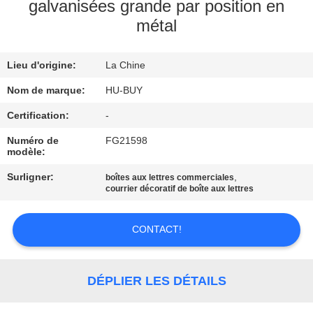
galvanisées grande par position en
métal
CONTRÔLE
DE
Lieu d'origine:
La Chine
QUALITÉ
Nom de marque:
HU-BUY
CONTACTEZ-
Certification:
-
NOUS
Numéro de
FG21598
modèle:
Surligner:
,
boîtes aux lettres commerciales
DEMANDEZ
courrier décoratif de boîte aux lettres
UNE
CITATION
CONTACT!
PLAN
DÉPLIER LES DÉTAILS
DU