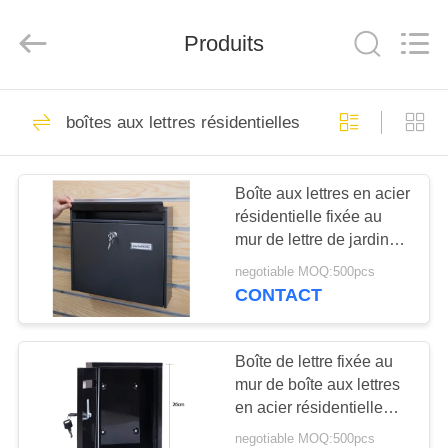
2026
hu-
buy
shanghai
Produits
industry.co.ltd.
All
Rights
Reserved.
MAISON
14
boîtes aux lettres résidentielles
Échelle en
PRODUITS
aluminium pliable
Boîte aux lettres en acier
résidentielle fixée au
AU
mur de lettre de jardin
SUJET
extérieur de boîte
negotiable MOQ:500pcs
DE
CONTACT
12
NOUS
Échelle
Boîte de lettre fixée au
mur de boîte aux lettres
VISITE
télescopique en
en acier résidentielle
D'USINE
imperméable de haute
aluminium
negotiable MOQ:500pcs