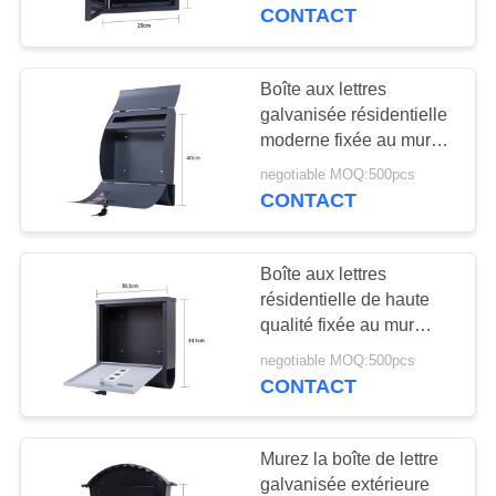
résistance durable
CONTACT
CONTRÔLE
DE
Boîte aux lettres
17
QUALITÉ
galvanisée résidentielle
Échelle multi en
moderne fixée au mur
extérieure en métal de
aluminium de but
negotiable MOQ:500pcs
CONTACTEZ-
boîte de lettre
CONTACT
NOUS
Boîte aux lettres
DEMANDEZ
résidentielle de haute
UNE
qualité fixée au mur
30
extérieure de boîte de
CITATION
negotiable MOQ:500pcs
Échelle d'extension
lettre
CONTACT
en aluminium
PLAN
Murez la boîte de lettre
DU
galvanisée extérieure