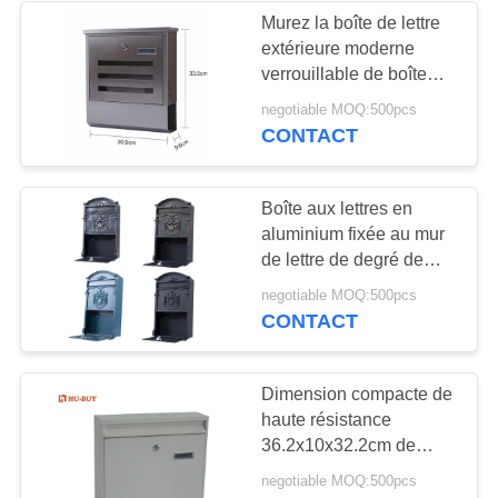
Murez la boîte de lettre
extérieure moderne
6
verrouillable de boîte
Échelle en
aux lettres d'acier
negotiable MOQ:500pcs
inoxydable de bâti
CONTACT
aluminium de sortie
de secours
Boîte aux lettres en
aluminium fixée au mur
de lettre de degré de
sécurité extérieur
3
negotiable MOQ:500pcs
décoratif imperméable
CONTACT
plate-forme de
de boîte
travail en aluminium
Dimension compacte de
haute résistance
36.2x10x32.2cm de
courrier de boîte aux
negotiable MOQ:500pcs
lettres solide de bâti