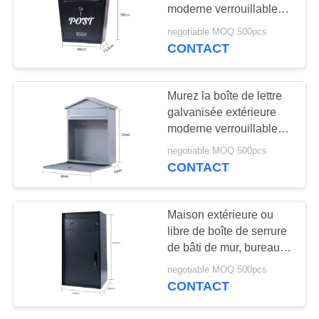
SITE
moderne verrouillable
de boîte aux lettres en
negotiable MOQ:500pcs
métal de bâti
CONTACT
44
PRIVACY
échelle d'étape en
POLICY
Murez la boîte de lettre
aluminium
galvanisée extérieure
moderne verrouillable
de boîte aux lettres en
negotiable MOQ:500pcs
métal de bâti
CONTACT
30
Maison extérieure ou
Tabouret en
libre de boîte de serrure
de bâti de mur, bureau,
aluminium d'étape
boîte commerciale de
negotiable MOQ:500pcs
colis de boîte aux lettres
CONTACT