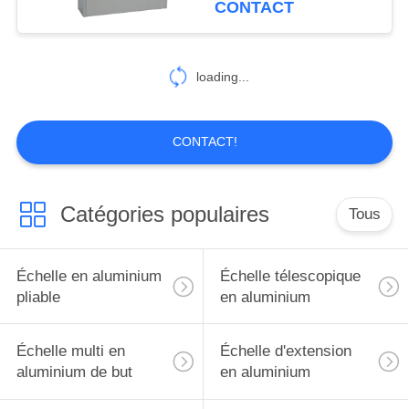
CONTACT
27
Tour d'échafaudage
loading...
en aluminium
CONTACT!
Catégories populaires
Tous
3
Échelle d'étape de
Échelle en aluminium
Échelle télescopique
fibre de verre
pliable
en aluminium
Échelle multi en
Échelle d'extension
aluminium de but
en aluminium