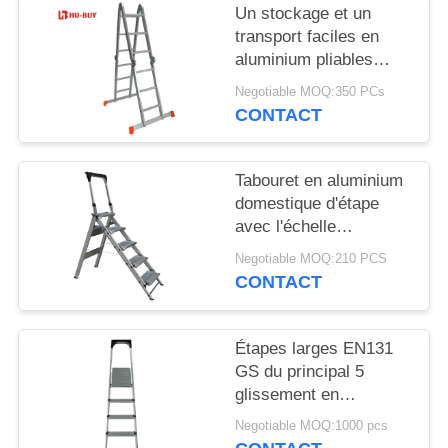
Un stockage et un
transport faciles en
aluminium pliables
durables de l'échelle
Negotiable MOQ:350 PCs
4x3 de cadre
CONTACT
Tabouret en aluminium
domestique d'étape
avec l'échelle
d'aluminium d'étape de
Negotiable MOQ:210 PCS
la poignée 5
CONTACT
Étapes larges EN131
GS du principal 5
glissement en
aluminium pliable
Negotiable MOQ:1000 pcs
argenté d'échelle d'anti