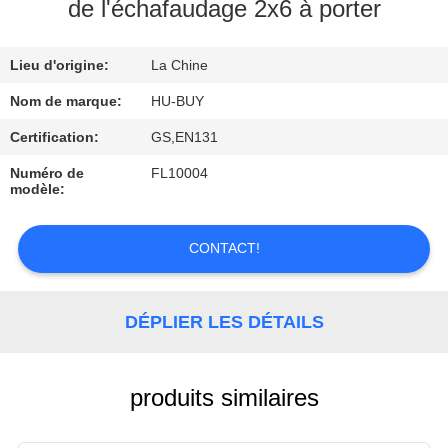
de l'échafaudage 2x6 à porter
CONTRÔLE
Lieu d'origine:
La Chine
DE
QUALITÉ
Nom de marque:
HU-BUY
Certification:
GS,EN131
CONTACTEZ-
Numéro de
FL10004
modèle:
NOUS
CONTACT!
DEMANDEZ
UNE
DÉPLIER LES DÉTAILS
CITATION
produits similaires