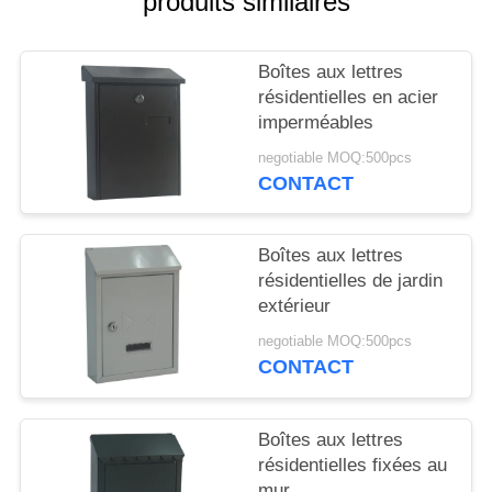
produits similaires
SITE
Boîtes aux lettres
PRIVACY
résidentielles en acier
POLICY
imperméables
negotiable MOQ:500pcs
CONTACT
Boîtes aux lettres
résidentielles de jardin
extérieur
negotiable MOQ:500pcs
CONTACT
Boîtes aux lettres
résidentielles fixées au
mur