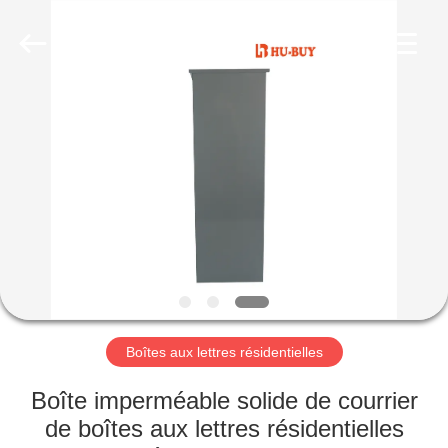
2026
hu-
buy
shanghai
industry.co.ltd.
All
Rights
Reserved.
MAISON
PRODUITS
AU
SUJET
DE
NOUS
Boîtes aux lettres résidentielles
VISITE
Boîte imperméable solide de courrier
D'USINE
de boîtes aux lettres résidentielles