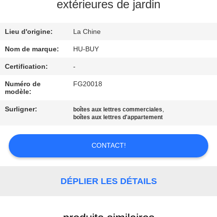
extérieures de jardin
CONTRÔLE
Lieu d'origine:
La Chine
DE
QUALITÉ
Nom de marque:
HU-BUY
Certification:
-
CONTACTEZ-
Numéro de
FG20018
modèle:
NOUS
Surligner:
,
boîtes aux lettres commerciales
boîtes aux lettres d'appartement
DEMANDEZ
UNE
CONTACT!
CITATION
DÉPLIER LES DÉTAILS
PLAN
DU